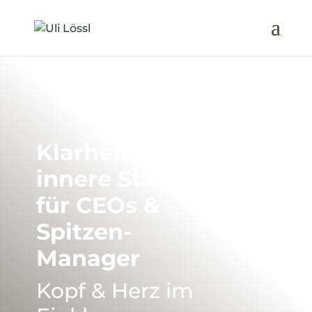
Klarheit &
innere Stärke
für CEOs &
Spitzen-
Manager
Kopf & Herz im