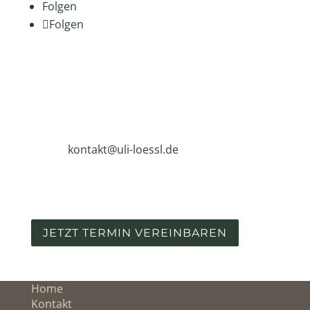
Folgen
Folgen
Kontakt
Telefon:
0163 – 77 60 562
E-Mail:
kontakt@uli-loessl.de
Adresse: Hermann – Voland – Str. 2, 78126
Königsfeld
JETZT TERMIN VEREINBAREN
Home
Kontakt